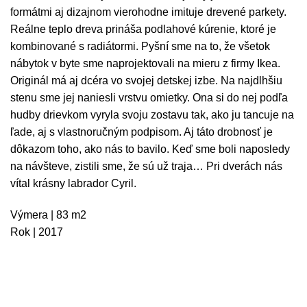
formátmi aj dizajnom vierohodne imituje drevené parkety.
Reálne teplo dreva prináša podlahové kúrenie, ktoré je
kombinované s radiátormi. Pyšní sme na to, že všetok
nábytok v byte sme naprojektovali na mieru z firmy Ikea.
Originál má aj dcéra vo svojej detskej izbe. Na najdlhšiu
stenu sme jej naniesli vrstvu omietky. Ona si do nej podľa
hudby drievkom vyryla svoju zostavu tak, ako ju tancuje na
ľade, aj s vlastnoručným podpisom. Aj táto drobnosť je
dôkazom toho, ako nás to bavilo. Keď sme boli naposledy
na návšteve, zistili sme, že sú už traja… Pri dverách nás
vítal krásny labrador Cyril.
Výmera | 83 m2
Rok | 2017