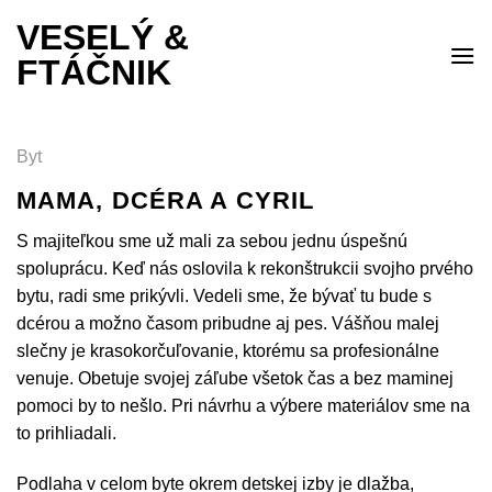
Skip
VESELÝ &
to
FTÁČNIK
content
Byt
MAMA, DCÉRA A CYRIL
S majiteľkou sme už mali za sebou jednu úspešnú
spoluprácu. Keď nás oslovila k rekonštrukcii svojho prvého
bytu, radi sme prikývli. Vedeli sme, že bývať tu bude s
dcérou a možno časom pribudne aj pes. Vášňou malej
slečny je krasokorčuľovanie, ktorému sa profesionálne
venuje. Obetuje svojej záľube všetok čas a bez maminej
pomoci by to nešlo. Pri návrhu a výbere materiálov sme na
to prihliadali.
Podlaha v celom byte okrem detskej izby je dlažba,