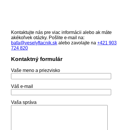
Kontaktujte nás pre viac informácii alebo ak máte
akékoľvek otázky. Pošlite e-mail na:
bafa@veselyftacnik.sk
alebo zavolajte na
+421 903
724 820
Kontaktný formulár
Vaše meno a priezvisko
Váš e-mail
Please leave this field empty.
Vaša správa