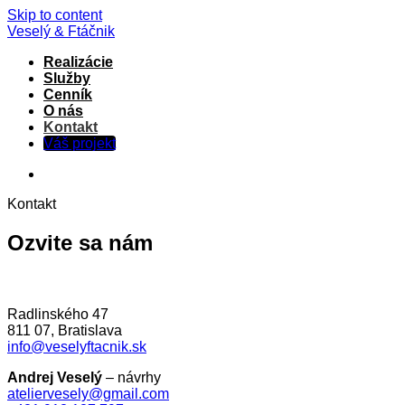
Skip to content
Veselý & Ftáčnik
Realizácie
Služby
Cenník
O nás
Kontakt
Váš projekt
Kontakt
Ozvite sa nám
Radlinského 47
811 07, Bratislava
info@veselyftacnik.sk
Andrej Veselý
– návrhy
ateliervesely@gmail.com