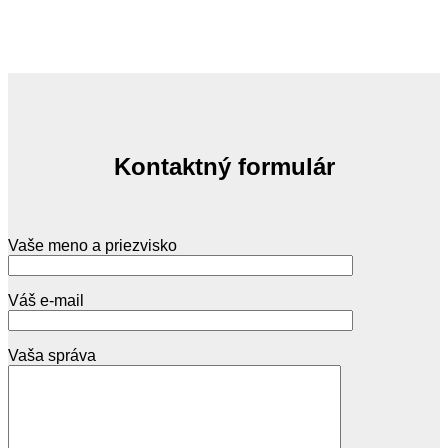
Kontaktný formulár
Vaše meno a priezvisko
Váš e-mail
Please leave this field empty.
Vaša správa